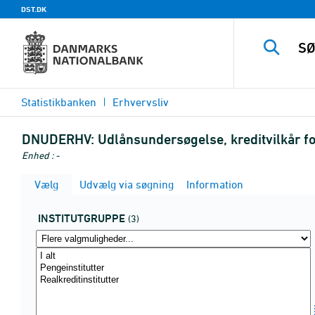
DST.DK
Statistikbanken
Erhvervsliv
DNUDERHV:
Udlånsundersøgelse, kreditvilkår fo
Enhed : -
Vælg
Udvælg via søgning
Information
INSTITUTGRUPPE
(3)